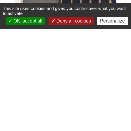
This site uses cookies and gives you control over what you want
to activate
OK, accept all
Deny all cookies
Personalize
Calendrier d'été d'ouverture de la Mairie
Eté 2026
keyboard_arrow_left
keyboard_arrow_right