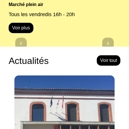
Marché plein air
Tous les vendredis 16h - 20h
Voir plus
Previous
Next
chevron_left
chevron_right
Actualités
Voir tout