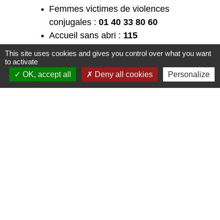
​​​Femmes victimes de violences
conjugales :
01 40 33 80 60
Accueil sans abri :
115
SOS Viol :
08 00 05 95 95
This site uses cookies and gives you control over what you want
Alcooliques anonymes :
08 20 32
to activate
68 83
OK, accept all
Deny all cookies
Personalize
Sida info service :
08 00 84 08 00
Ecoute cancer (Ligue contre le
cancer) :
08 10 81 08 21
SOS violences scolaires :
08 10 55
55 00
Allo enfance maltraitée :
119