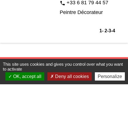
+33 6 81 79 44 57
phone
Peintre Décorateur
1
-
2
-3
-4
This site uses cookies and gives you control over what you want
to activate
OK, accept all
Deny all cookies
Personalize
Contacts
Commune de Pujaudran
247 Avenue Victor CAPOUL
32600 Pujaudran - FRANCE