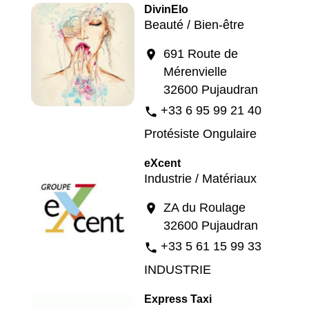
DivinElo
Beauté / Bien-être
691 Route de
location_on
Mérenvielle
32600 Pujaudran
+33 6 95 99 21 40
phone
Protésiste Ongulaire
eXcent
Industrie / Matériaux
ZA du Roulage
location_on
32600 Pujaudran
+33 5 61 15 99 33
phone
INDUSTRIE
Express Taxi