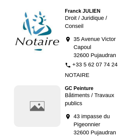
Franck JULIEN
Droit / Juridique /
Conseil
35 Avenue Victor
location_on
Capoul
32600 Pujaudran
+33 5 62 07 74 24
phone
NOTAIRE
GC Peinture
Bâtiments / Travaux
publics
43 impasse du
location_on
Pigeonnier
32600 Pujaudran