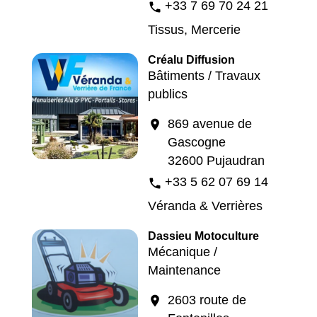
+33 7 69 70 24 21
phone
Tissus, Mercerie
Créalu Diffusion
Bâtiments / Travaux
publics
869 avenue de
location_on
Gascogne
32600 Pujaudran
+33 5 62 07 69 14
phone
Véranda & Verrières
Dassieu Motoculture
Mécanique /
Maintenance
2603 route de
location_on