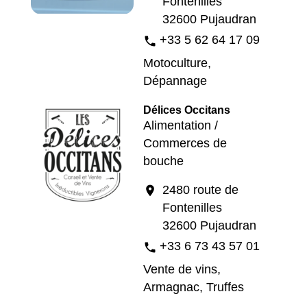
Fontenilles
32600 Pujaudran
+33 5 62 64 17 09
phone
Motoculture,
Dépannage
Délices Occitans
Alimentation /
Commerces de
bouche
2480 route de
location_on
Fontenilles
32600 Pujaudran
+33 6 73 43 57 01
phone
Vente de vins,
Armagnac, Truffes