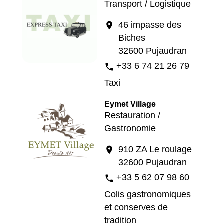
Transport / Logistique
46 impasse des
location_on
Biches
32600 Pujaudran
+33 6 74 21 26 79
phone
Taxi
Eymet Village
Restauration /
Gastronomie
910 ZA Le roulage
location_on
32600 Pujaudran
+33 5 62 07 98 60
phone
Colis gastronomiques
et conserves de
tradition