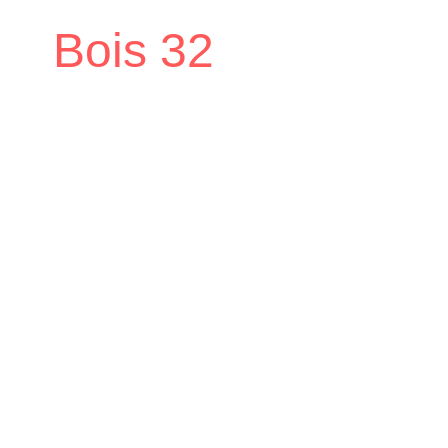
Bois 32
Accueil
Vie économique
Annuaire
/
/
des Professionnels
Bois 32
/