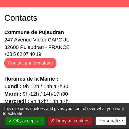
Contacts
Commune de Pujaudran
247 Avenue Victor CAPOUL
32600 Pujaudran - FRANCE
+33 5 62 07 40 19
Contact par formulaire
Horaires de la Mairie :
Lundi :
9h-12h / 14h-17h30
Mardi :
9h-12h / 14h-17h30
Mercredi :
9h-12h/ 14h-17h
Jeudi :
9h-12h / 14h-17h30
This site uses cookies and gives you control over what you want
to activate
Vendredi :
9h-12h / 14h-17h30
OK, accept all
Deny all cookies
Personalize
Samedi :
9h-12h