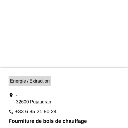
Energie / Extraction
location_on
-
32600 Pujaudran
+33 6 85 21 80 24
phone
Fourniture de bois de chauffage