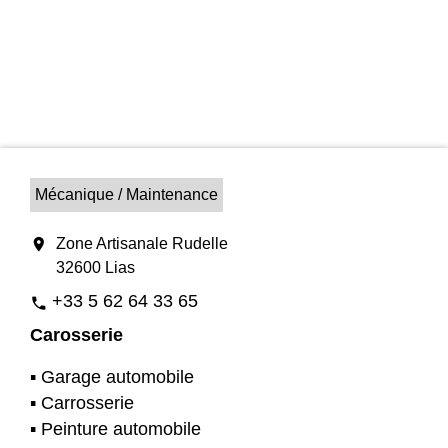
Mécanique / Maintenance
location_on
Zone Artisanale Rudelle
32600 Lias
+33 5 62 64 33 65
phone
Carosserie
▪️ Garage automobile
▪️ Carrosserie
▪️ Peinture automobile