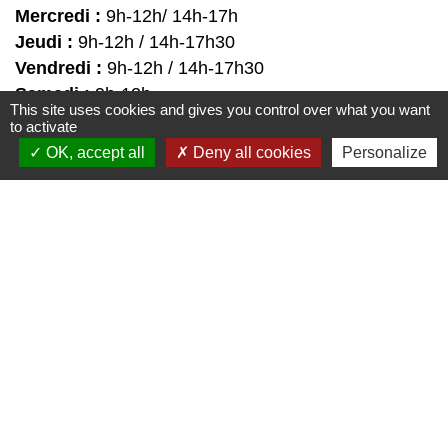
Mercredi :
9h-12h/ 14h-17h
Jeudi :
9h-12h / 14h-17h30
Vendredi :
9h-12h / 14h-17h30
Samedi :
9h-12h
This site uses cookies and gives you control over what you want
to activate
OK, accept all
Deny all cookies
Personalize
Liens
↪️ CAF
↪️ CCI
↪️ OIS
↪️ OIT
↪️ Pôle Emplois
Partenaires
Union Européenne
Etat Français