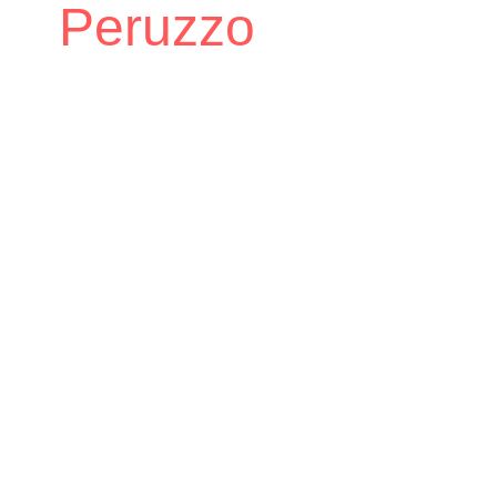
Peruzzo
Accueil
Vie économique
Annuaire
/
/
des Professionnels
Carrosserie
/
Peruzzo