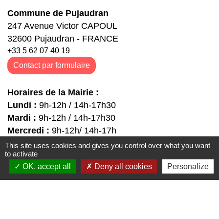
Commune de Pujaudran
247 Avenue Victor CAPOUL
32600 Pujaudran - FRANCE
+33 5 62 07 40 19
Contact par formulaire
Horaires de la Mairie :
Lundi :
9h-12h / 14h-17h30
Mardi :
9h-12h / 14h-17h30
Mercredi :
9h-12h/ 14h-17h
Jeudi :
9h-12h / 14h-17h30
This site uses cookies and gives you control over what you want
to activate
Vendredi :
9h-12h / 14h-17h30
OK, accept all
Deny all cookies
Personalize
Samedi :
9h-12h
Liens