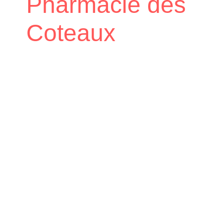
Pharmacie des
Coteaux
Accueil
Vie économique
Annuaire de
/
/
la Santé
Pharmacie des Coteaux
/