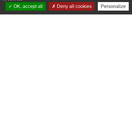
OK, accept all
Deny all cookies
Personalize
↪️ CAF
↪️ CCI
↪️ OIS
↪️ OIT
↪️ Pôle Emplois
Partenaires
Union Européenne
Etat Français
Région Occitanie
Département du Gers
Pays Portes de Gascogne
Communauté de Communes