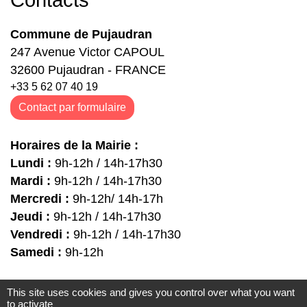
Contacts
Commune de Pujaudran
247 Avenue Victor CAPOUL
32600 Pujaudran - FRANCE
+33 5 62 07 40 19
Contact par formulaire
Horaires de la Mairie :
Lundi :
9h-12h / 14h-17h30
Mardi :
9h-12h / 14h-17h30
Mercredi :
9h-12h/ 14h-17h
Jeudi :
9h-12h / 14h-17h30
Vendredi :
9h-12h / 14h-17h30
Samedi :
9h-12h
This site uses cookies and gives you control over what you want
Liens
to activate