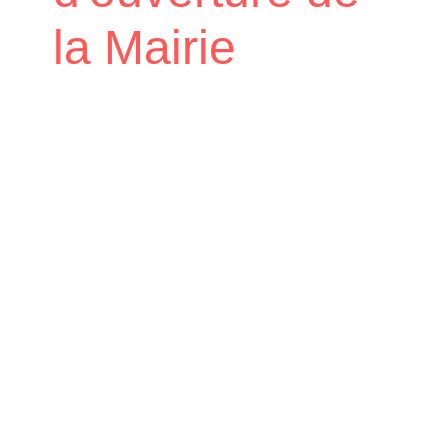
la Mairie
Accueil
Actualités
Calendrier d'été
/
/
d'ouverture de la Mairie