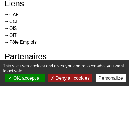
Liens
↪️ CAF
↪️ CCI
↪️ OIS
↪️ OIT
↪️ Pôle Emplois
Partenaires
This site uses cookies and gives you control over what you want
Union Européenne
to activate
OK, accept all
Deny all cookies
Personalize
Etat Français
Région Occitanie
Département du Gers
Pays Portes de Gascogne