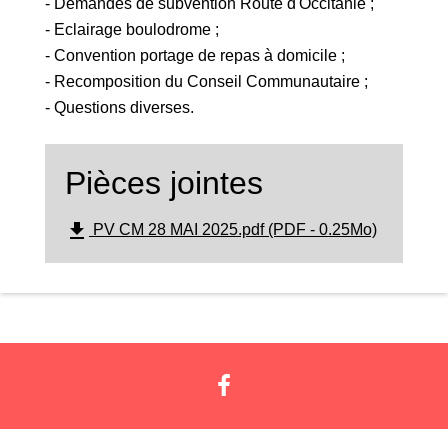
- Demandes de subvention Route d'Occitanie ;
- Eclairage boulodrome ;
- Convention portage de repas à domicile ;
- Recomposition du Conseil Communautaire ;
- Questions diverses.
Pièces jointes
file_download
PV CM 28 MAI 2025.pdf (PDF - 0.25Mo)