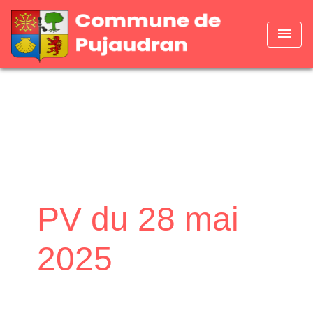
menu
PV du 28 mai
2025
Accueil
Mairie
Comptes Rendus
PV
/
/
/