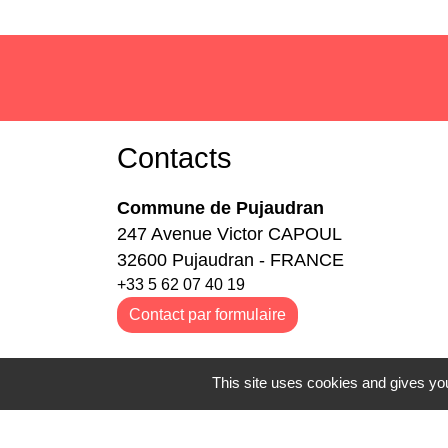
Contacts
Commune de Pujaudran
247 Avenue Victor CAPOUL
32600 Pujaudran - FRANCE
+33 5 62 07 40 19
Contact par formulaire
Horaires de la Mairie :
This site uses cookies and gives you
Lundi :
9h-12h / 14h-17h30
Mardi :
9h-12h / 14h-17h30
Mercredi :
9h-12h/ 14h-17h