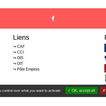
Liens
↪️ CAF
↪️ CCI
↪️ OIS
↪️ OIT
↪️ Pôle Emplois
 control over what you want to activate
OK, accept all