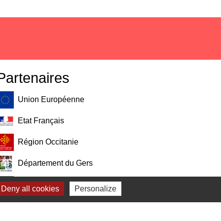
Partenaires
Union Européenne
Etat Français
Région Occitanie
Département du Gers
Pays Portes de Gascogne
Deny all cookies
Personalize
Communauté de Communes