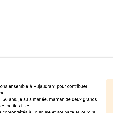
inuons ensemble à Pujaudran” pour contribuer
ne.
’ai 56 ans, je suis mariée, maman de deux grands
 petites filles.
e copropriétés à Toulouse et souhaite aujourd’hui