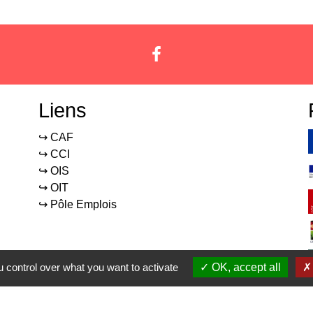
Liens
↪️ CAF
↪️ CCI
↪️ OIS
↪️ OIT
↪️ Pôle Emplois
 control over what you want to activate
OK, accept all