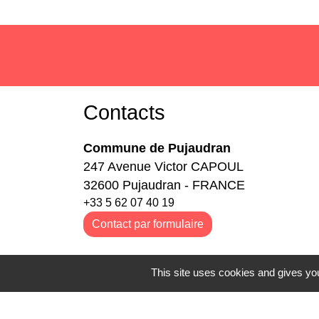
Contacts
Commune de Pujaudran
247 Avenue Victor CAPOUL
32600 Pujaudran - FRANCE
+33 5 62 07 40 19
Contact par formulaire
Horaires de la Mairie :
This site uses cookies and gives you
Lundi :
9h-12h / 14h-17h30
Mardi :
9h-12h / 14h-17h30
Mercredi :
9h-12h/ 14h-17h