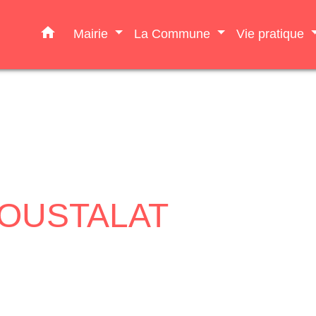
home
Mairie
La Commune
Vie pratique
 COUSTALAT
Jean-Cédric COUSTALAT