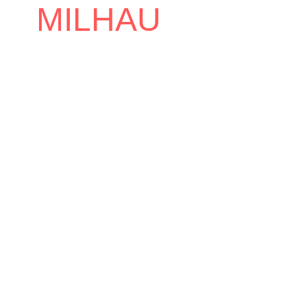
MILHAU
Accueil
Mairie
Conseil Municipal
/
/
/
Guillaume MILHAU