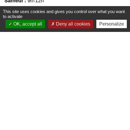
Samedi :
9h-12h
This site uses cookies and gives you control over what you want
to activate
Liens
OK, accept all
Deny all cookies
Personalize
↪️ CAF
↪️ CCI
↪️ OIS
↪️ OIT
↪️ Pôle Emplois
Partenaires
Union Européenne
Etat Français
Région Occitanie
Département du Gers