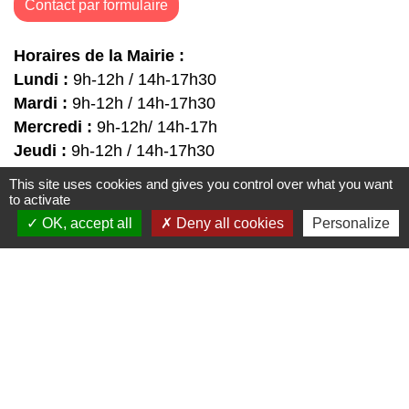
Contact par formulaire
Horaires de la Mairie :
Lundi :
9h-12h / 14h-17h30
Mardi :
9h-12h / 14h-17h30
Mercredi :
9h-12h/ 14h-17h
Jeudi :
9h-12h / 14h-17h30
Vendredi :
9h-12h / 14h-17h30
This site uses cookies and gives you control over what you want
Samedi :
9h-12h
to activate
OK, accept all
Deny all cookies
Personalize
Liens
↪️ CAF
↪️ CCI
↪️ OIS
↪️ OIT
↪️ Pôle Emplois